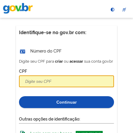
Pular
para
o
conteÃºdo
principal
Identifique-se no gov.br com:
Número do CPF
Digite seu CPF para
ou
sua conta gov.br
criar
acessar
CPF
Continuar
Outras opções de identificação: